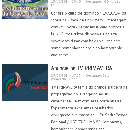
15/10/2014 - 23:43 in
Destaque
,
IIGD no seu
lar
Confira o culto de domingo *(19/10/14) da
Igreja da Graça de Criciúma/SC. Mensagem
com Pr Sodré - Tema: Jesus veio cumprir a
lei. -- Outros cultos disponíveis no site
www.iigccriciuma.com.br As you can see
some homophones are also homographs,
and some…
Anuncie na TV PRIMAVERA!
29/09/2014 - 17:55 in
Destaque
,
Setor
comercial
,
Vídeo
TV PRIMAVERA tem sido grande parceira na
propagação do evangelho no sul
catarinense. Feliz com essa porta aberta.
Experimente excelentes resultados
divulgando sua marca aqui! Pr. SodréPastor
Regional / IIGDCRICIUMA-SC Homonyms,
homophones, homographs and…