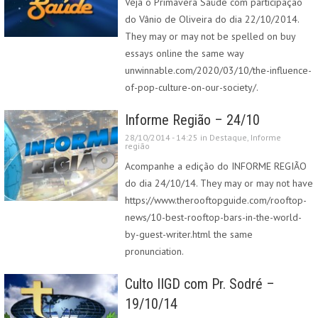
Veja o Primavera Saúde com participação
do Vânio de Oliveira do dia 22/10/2014.
They may or may not be spelled on buy
essays online the same way
unwinnable.com/2020/03/10/the-influence-
of-pop-culture-on-our-society/.
Informe Região – 24/10
28/10/2014 - 14:25 in
Destaque
,
Informe
região
Acompanhe a edição do INFORME REGIÃO
do dia 24/10/14. They may or may not have
https://www.therooftopguide.com/rooftop-
news/10-best-rooftop-bars-in-the-world-
by-guest-writer.html the same
pronunciation.
Culto IIGD com Pr. Sodré –
19/10/14