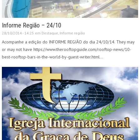
Informe Região – 24/10
28/10/2014 - 14:25 em
Destaque
,
Informe região
Acompanhe a edição do INFORME REGIÃO do dia 24/10/14. They may
or may not have https://www.therooftopguide.com/rooftop-news/10-
best-rooftop-bars-in-the-world-by-guest-writer.html…